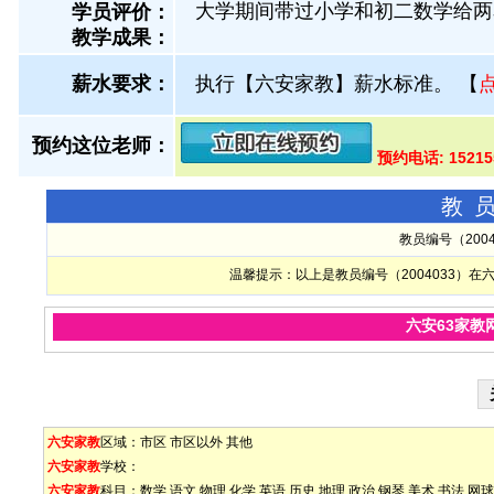
大学期间带过小学和初二数学给两
学员评价：
教学成果：
薪水要求：
执行【六安家教】薪水标准。
【
预约这位老师：
预约电话: 1521
教
教员编号（200
温馨提示：以上是教员编号（2004033）
六安63家教
六安家教
区域：
市区
市区以外
其他
六安家教
学校：
六安家教
科目：
数学
语文
物理
化学
英语
历史
地理
政治
钢琴
美术
书法
网球