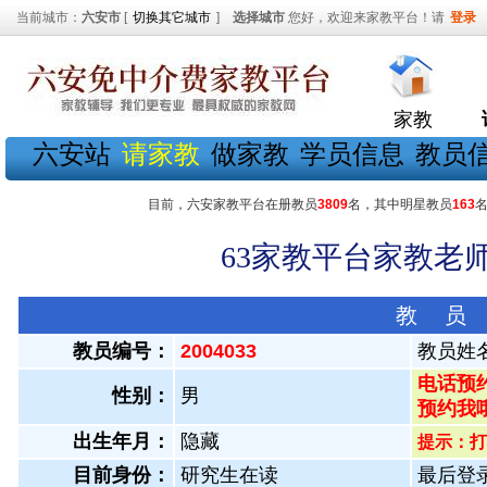
当前城市：
六安市
[
切换其它城市
]
选择城市
您好，欢迎来家教平台！请
登录
家教
六安站
请家教
做家教
学员信息
教员
目前，六安家教平台在册教员
3809
名，其中明星教员
163
63家教平台家教老师
教 员
教员编号：
2004033
教员姓
电话预约
性别：
男
预约我
出生年月：
隐藏
提示：打
目前身份：
研究生在读
最后登录：