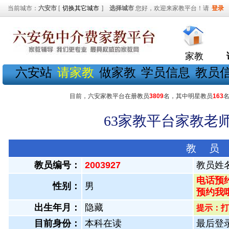
当前城市：
六安市
[
切换其它城市
]
选择城市
您好，欢迎来家教平台！请
登录
家教
六安站
请家教
做家教
学员信息
教员
目前，六安家教平台在册教员
3809
名，其中明星教员
163
63家教平台家教老师
教 员
教员编号：
2003927
教员姓
电话预约
性别：
男
预约我
出生年月：
隐藏
提示：打
目前身份：
本科在读
最后登录：