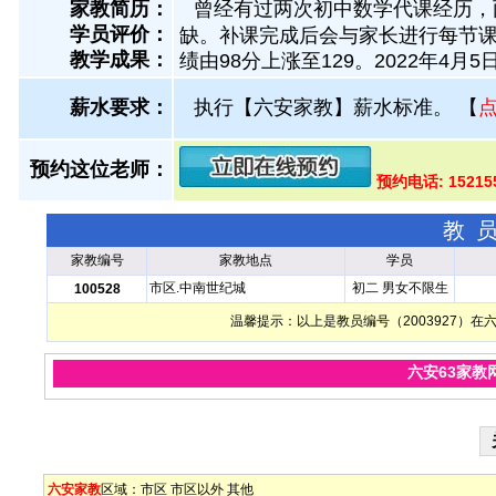
家教简历：
曾经有过两次初中数学代课经历，
学员评价：
缺。补课完成后会与家长进行每节课的
教学成果：
绩由98分上涨至129。2022年4
薪水要求：
执行【六安家教】薪水标准。
【
预约这位老师：
预约电话: 1521
教
家教编号
家教地点
学员
市区.中南世纪城
初二 男女不限生
100528
温馨提示：以上是教员编号（2003927）
六安63家教
六安家教
区域：
市区
市区以外
其他