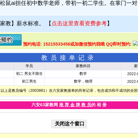
松鼠ai担任初中数学老师，带初一初二学生。在掌门一
家教】薪水标准。
【
点击这里查看资费参考
】
预约电话: 15215533456或加微信预约我哦 QQ即时预约:
教员接单记录
学员
家教科目
家
初二 男女不限生
数学
2022-
初三男生
数学，物理
2022-
以上是教员编号（2003881）在六安家教接单的所有记录，包含成功和不成功的全
六安63家教网
推 荐 金 牌 教 员
的 相 册