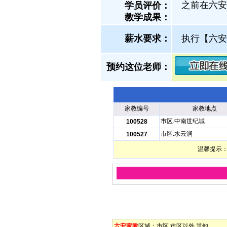
之前在六安
学员评价：
教学成果：
薪水要求：
执行【六安
预约这位老师：
家教编号
家教地点
市区.中南世纪城
100528
市区.水云涧
100527
温馨提示：
六安家教
区域：
市区
市区以外
其他