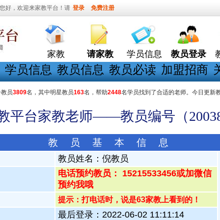
您好，欢迎来家教平台！请
登录
免费注册
家教
请家教
学员信息
教员登录
学员信息
教员信息
教员必读
加盟招商
册教员
3809
名，其中明星教员
163
名，帮助
2448
名学员找到了合适的老师。今日更新
家教平台家教老师——教员编号（20038
教 员 基 本 信 息
教员姓名：
倪教员
电话预约教员： 15215533456或加微信
预约我哦
提示：打电话时，说是63家教上看到的！
最后登录：2022-06-02 11:11:14