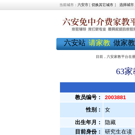
当前城市：
六安市
[
切换其它城市
]
选择城市
六安站
请家教
做家教
目前，六安家教平台在
63
教员编号：
2003881
性别：
女
出生年月：
隐藏
目前身份：
研究生在读