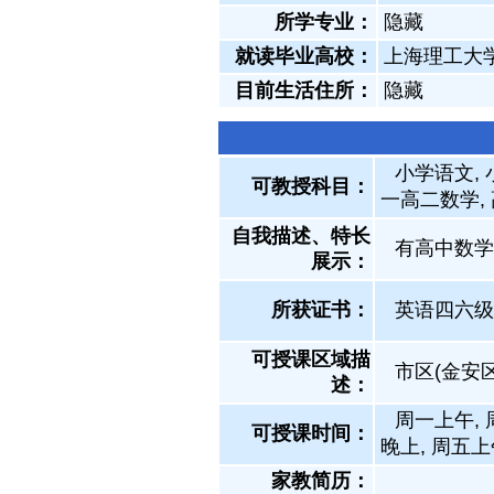
所学专业：
隐藏
就读毕业高校：
上海理工大
目前生活住所：
隐藏
小学语文, 
可教授科目：
一高二数学,
自我描述、特长
有高中数学
展示
：
所获证书
：
英语四六级
可授课区域描
市区(金安
述：
周一上午, 
可授课时间：
晚上, 周五上
家教简历：