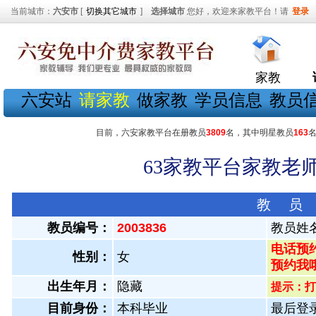
当前城市：
六安市
[
切换其它城市
]
选择城市
您好，欢迎来家教平台！请
登录
家教
六安站
请家教
做家教
学员信息
教员
目前，六安家教平台在册教员
3809
名，其中明星教员
163
63家教平台家教老师
教 员
教员编号：
2003836
教员姓
电话预约
性别：
女
预约我
出生年月：
隐藏
提示：打
目前身份：
本科毕业
最后登录：