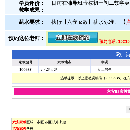
目前在辅导班带教初一初二数学英
学员评价：
教学成果：
薪水要求：
执行【六安家教】薪水标准。
【
预约这位老师：
预约电话: 1521
教
家教编号
家教地点
学员
市区.水云涧
初三男生
100527
温馨提示：以上是教员编号（2003836）
六安63家教
六安家教
区域：
市区
市区以外
其他
六安家教
学校：