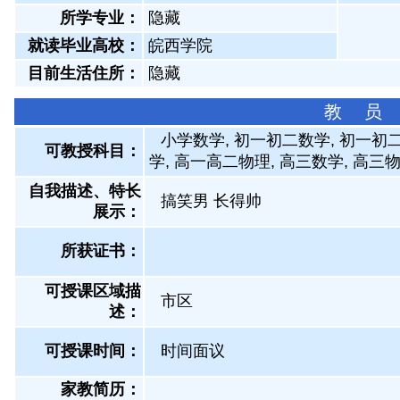
所学专业：
隐藏
就读毕业高校：
皖西学院
目前生活住所：
隐藏
教 员
小学数学, 初一初二数学, 初一初二
可教授科目：
学, 高一高二物理, 高三数学, 高三
自我描述、特长
搞笑男 长得帅
展示
：
所获证书
：
可授课区域描
市区
述：
可授课时间：
时间面议
家教简历：