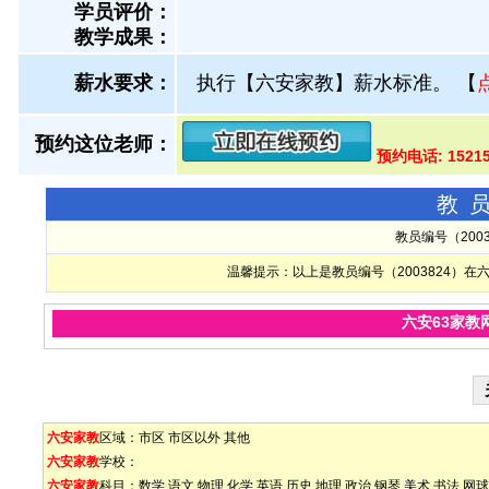
学员评价：
教学成果：
薪水要求：
执行【六安家教】薪水标准。
【
预约这位老师：
预约电话: 152
教
教员编号（200
温馨提示：以上是教员编号（2003824）
六安63家教
六安家教
区域：
市区
市区以外
其他
六安家教
学校：
六安家教
科目：
数学
语文
物理
化学
英语
历史
地理
政治
钢琴
美术
书法
网球