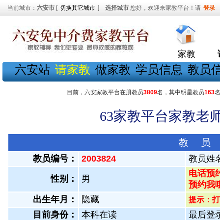
当前城市：
六安市
[
切换其它城市
]
选择城市
您好，欢迎来家教平台！请
登录
家教
六安站
请家教
做家教
学员信息
教员
目前，六安家教平台在册教员
3809
名，其中明星教员
163
63家教平台家教老师
教 员
教员编号：
2003824
教员姓
电话预约
性别：
男
预约我
出生年月：
隐藏
提示：打
目前身份：
本科在读
最后登录：