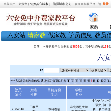
当前城市：
六安市
[
切换其它城市
]
选择城市
您好，欢迎来家教平台！请
登录
家教
六安站
请家教
做家教
学员信息
教员
目前，六安家教平台在册教员
3809
名，其中明星教员
163
六安
ID
>>>共[359]条教员信息 共[24]页 每页[15]条
[1]
[2]
[3]
[4]
[5]
[6]
7
[8]
[9]
[10]
[11
教员
姓名
目前身份
学校
编号
性别
学历
专业
小学数学, 小学
二语文, 初一
王教员
淮北师范大学
2004016
本科在读
初一初二物理,