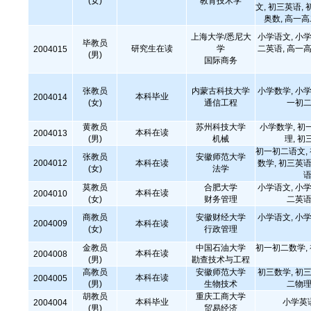
(女)
教育技术学
文, 初三英语, 
奥数, 高一
上海大学/悉尼大
小学语文, 小学
毕教员
研究生在读
学
二英语, 高一高
2004015
(男)
国际商务
张教员
内蒙古科技大学
小学数学, 小学
本科毕业
2004014
(女)
通信工程
一初二
黄教员
苏州科技大学
小学数学, 初
本科在读
2004013
(男)
机械
理, 初
初一初二语文,
张教员
安徽师范大学
2004012
本科在读
数学, 初三英语
(女)
法学
语
莫教员
合肥大学
小学语文, 小学
本科在读
2004010
(女)
财务管理
二英语
商教员
安徽财经大学
小学语文, 小学
2004009
本科在读
(女)
行政管理
金教员
中国石油大学
初一初二数学,
本科在读
2004008
(男)
勘查技术与工程
高教员
安徽师范大学
初三数学, 初三
本科在读
2004005
(男)
生物技术
二物理
胡教员
重庆工商大学
本科毕业
小学英
2004004
(男)
贸易经济