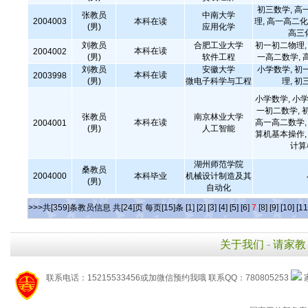
初三数学, 高
张教员
中南大学
2004003
本科在读
理, 高一高二化
(男)
应用化学
高三
刘教员
合肥工业大学
初一初二物理, 
本科在读
2004002
(男)
软件工程
一高二数学, 
刘教员
安徽大学
小学数学, 初
本科在读
2003998
(男)
微电子科学与工程
理, 初
小学数学, 小学
一初二数学, 
张教员
南京林业大学
本科在读
高一高二数学, 
2004001
(男)
人工智能
算机基本操作,
计算
湖州师范学院
桑教员
2004000
本科毕业
机械设计制造及其
(男)
自动化
>>>共[359]条教员信息 共[24]页 每页[15]条
[1]
[2]
[3]
[4]
[5]
[6]
7
[8]
[9]
[10]
[11
关于我们
-
请家教
联系电话：15215533456或加微信预约我哦 联系QQ：780805253