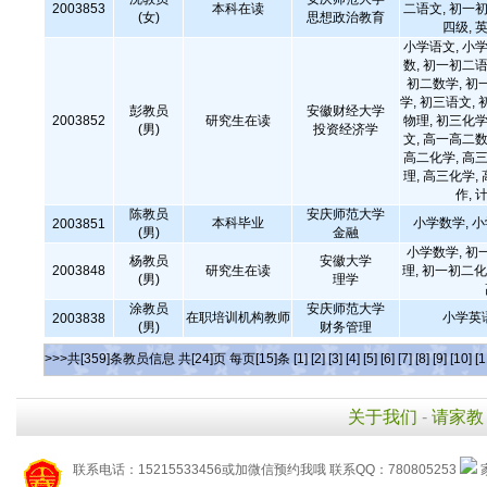
2003853
本科在读
二语文, 初一初
(女)
思想政治教育
四级,
小学语文, 小学
数, 初一初二语
初二数学, 初
学, 初三语文, 
彭教员
安徽财经大学
2003852
研究生在读
物理, 初三化学
(男)
投资经济学
文, 高一高二数
高二化学, 高三
理, 高三化学,
作,
陈教员
安庆师范大学
本科毕业
小学数学, 
2003851
(男)
金融
小学数学, 初
杨教员
安徽大学
2003848
研究生在读
理, 初一初二化
(男)
理学
涂教员
安庆师范大学
在职培训机构教师
小学英
2003838
(男)
财务管理
>>>共[359]条教员信息 共[24]页 每页[15]条
[1]
[2]
[3]
[4]
[5]
[6]
[7]
[8]
[9]
[10]
[1
关于我们
-
请家教
联系电话：15215533456或加微信预约我哦 联系QQ：780805253