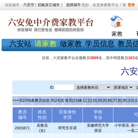
当前城市：
六安市
[
切换其它城市
]
选择城市
您好，欢迎来家教平台！请
登录
家教
六安站
请家教
做家教
学员信息
教员
目前，六安家教平台在册教员
3809
名，其中明星教员
163
六安
ID
>>>共[359]条教员信息 共[24]页 每页[15]条
[1]
[2]
[3]
[4]
[5]
[6]
[7]
[8]
[9]
[10]
[1
教员
姓名
目前身份
学校
编号
性别
学历
专业
吴教员
安徽师范大学
小学英语, 初一
研究生在读
2003871
(女)
英语
一高二