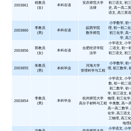
程教员
安庆师范大学
初三语文, 初三
本科在读
2003861
(女)
法律
史, 高一高二英
语文, 高三英语
小学数学, 初
李教员
皖西学院
理, 初一初二化
本科在读
2003860
(男)
数学师范
初三化学, 高
学, 高
小学语文, 小学
郭教员
合肥经济学院
二语文, 初一
本科在读
2003856
(女)
法学
初三语文, 初三
小学数学, 初
朱教员
河海大学
2003855
本科毕业
理, 初三数学, 
(男)
管理科学与工程
小学语文, 小学
数, 初一初二语
初二数学, 初
学, 初三语文, 
李教员
杭州师范大学
物理, 初三化学,
本科毕业
2003854
(男)
高分子材料与工程
中奥数, 高一
高一高二数学,
化学, 高三语文,
三物理, 高三化
地理
小学语文, 小学
沈教员
安庆师范大学