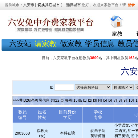
当前城市：
六安市
[
切换其它城市
]
选择城市
您好，欢迎来家教平台！请
登录
家教
六安站
请家教
做家教
学员信息
教员
目前，六安家教平台在册教员
3809
名，其中明星教员
163
六安
ID
>>>共[326]条教员信息 共[22]页 每页[15]条
[1]
[2]
[3]
[4]
[5]
[6]
[7]
[8]
[9]
[10]
[1
教员
姓名
目前身份
学校
编号
性别
学历
专业
小学语文, 小学
徐教员
皖西学院
二语文, 初一
本科在读
2003668
(女)
英语师范
初三英语, 初中