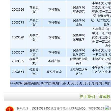
小学语文, 小学
苏教员
皖西学院
二语文, 初一初
本科在读
2003666
(女)
英语师范
英语, 高一高二
语, 新概念英
朱教员
皖西学院
初一初二语文,
本科在读
2003673
(女)
金融
数学
小学英语, 初
学, 初一初二物
郑教员
皖西学院
2003670
本科在读
英语, 初三数学
(女)
应用化学
语, 高一高二化
高中
赵教员
皖西学院
小学语文, 小学
本科在读
2003667
(男)
数学师范
一初二物理, 
杨教员
合肥师范学院
小学语文, 小学
本科在读
2003665
(女)
英语
二英
小学数学, 小学
倪教员
上海理工大学
2003664
研究生在读
三数学, 初中奥
(女)
数学
>>>共[326]条教员信息 共[22]页 每页[15]条
[1]
[2]
[3]
[4]
[5]
[6]
[7]
[8]
[9]
[10]
[1
关于我们
-
请家教
联系电话：15215533456或加微信预约我哦 联系QQ：780805253