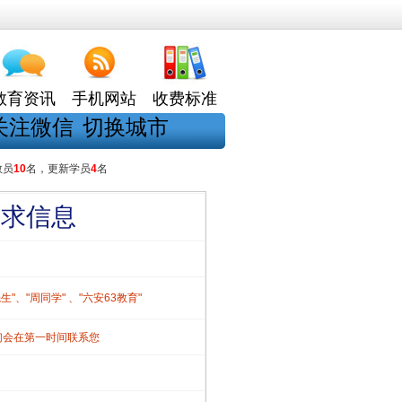
教育资讯
手机网站
收费标准
关注微信
切换城市
教员
10
名，更新学员
4
名
需求信息
、"周同学" 、"六安63教育"
们会在第一时间联系您