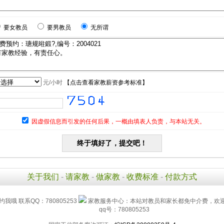
要女教员
要男教员
无所谓
元/小时
【
点击查看家教薪资参考标准
】
因虚假信息而引发的任何后果，一概由填表人负责，与本站无关。
关于我们
-
请家教
-
做家教
-
收费标准
-
付款方式
约我哦 联系QQ：780805253
家教服务中心：本站对教员和家长都免中介费，欢迎
qq号：780805253