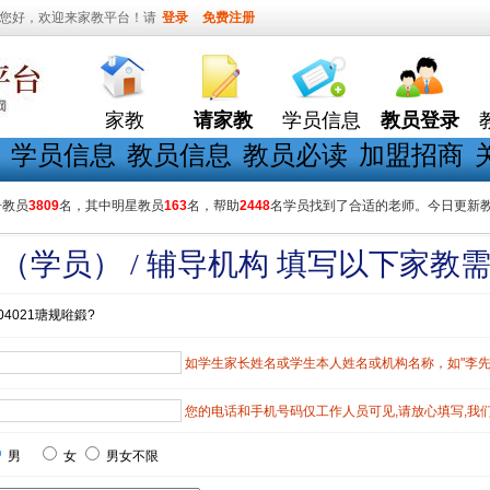
您好，欢迎来家教平台！请
登录
免费注册
家教
请家教
学员信息
教员登录
学员信息
教员信息
教员必读
加盟招商
册教员
3809
名，其中明星教员
163
名，帮助
2448
名学员找到了合适的老师。今日更新
（学员） / 辅导机构 填写以下家教
04021瑭规暀鍛?
如学生家长姓名或学生本人姓名或机构名称，如"李先生"
您的电话和手机号码仅工作人员可见,请放心填写,我
男
女
男女不限