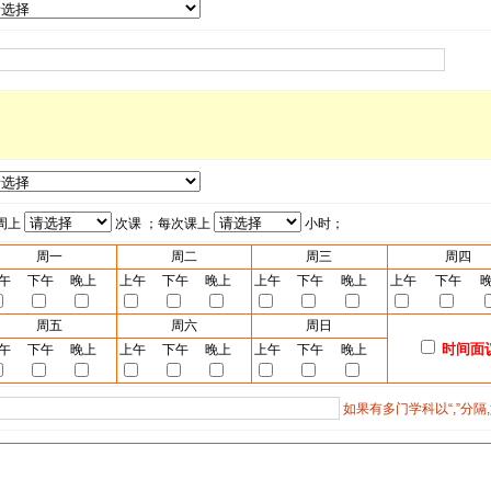
周上
次课 ；每次课上
小时；
周一
周二
周三
周四
午
下午
晚上
上午
下午
晚上
上午
下午
晚上
上午
下午
周五
周六
周日
时间面
午
下午
晚上
上午
下午
晚上
上午
下午
晚上
如果有多门学科以“,”分隔,