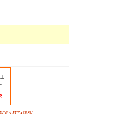
晚上
议
如“钢琴,数学,计算机”